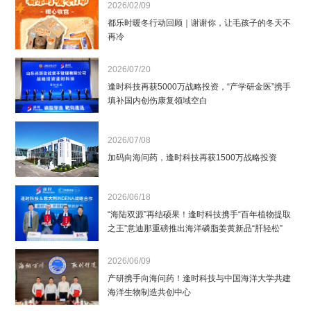
2026/02/09
都乐时暖冬行动回顾｜谢谢你，让毛孩子的冬天不
再冷
2026/07/20
逢时科技再获5000万战略投资，“产学研金医”携手
填补国内创伤康复领域空白
2026/07/08
加码向海问药，逢时科技再获1500万战略投资
2026/06/18
“海陆双源”再结硕果！逢时科技携手“百年植物提取
之王”意迪那重磅推出海洋磷脂姜黄新品“肝轻松”
2026/06/09
产研携手向海问药！逢时科技与中国海洋大学共建
海洋生物制造共创中心