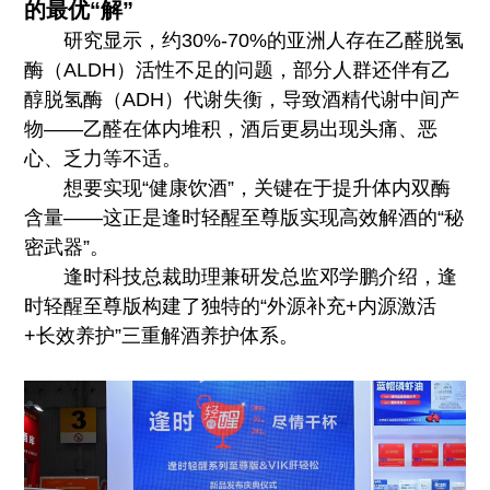
的最优“解”
研究显示，约30%-70%的亚洲人存在乙醛脱氢
酶（ALDH）活性不足的问题，部分人群还伴有乙
醇脱氢酶（ADH）代谢失衡，导致酒精代谢中间产
物——乙醛在体内堆积，酒后更易出现头痛、恶
心、乏力等不适。
想要实现“健康饮酒”，关键在于提升体内双酶
含量——这正是逢时轻醒至尊版实现高效解酒的“秘
密武器”。
逢时科技总裁助理兼研发总监邓学鹏介绍，逢
时轻醒至尊版构建了独特的“外源补充+内源激活
+长效养护”三重解酒养护体系。