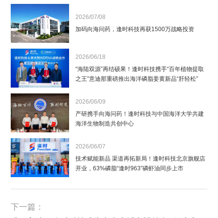
2026/07/08
加码向海问药，逢时科技再获1500万战略投资
2026/06/18
“海陆双源”再结硕果！逢时科技携手“百年植物提取
之王”意迪那重磅推出海洋磷脂姜黄新品“肝轻松”
2026/06/09
产研携手向海问药！逢时科技与中国海洋大学共建
海洋生物制造共创中心
2026/06/07
技术赋能新品 渠道再拓新局！逢时科技北京旗舰店
开业，63%磷脂“逢时963”磷虾油同步上市
下一篇：