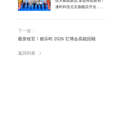
技术赋能新品 渠道再拓新局！
逢时科技北京旗舰店开业，
63%磷脂“逢时963”磷虾油同步
上市
下一篇：
载誉收官！都乐时 2026 它博会高能回顾
返回列表