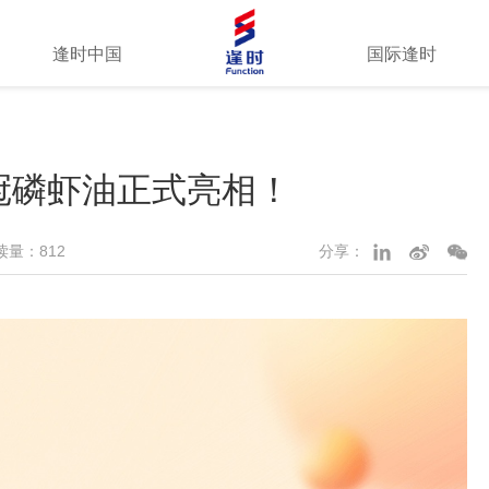
逢时中国
国际逢时
冠磷虾油正式亮相！
读量：812
分享：