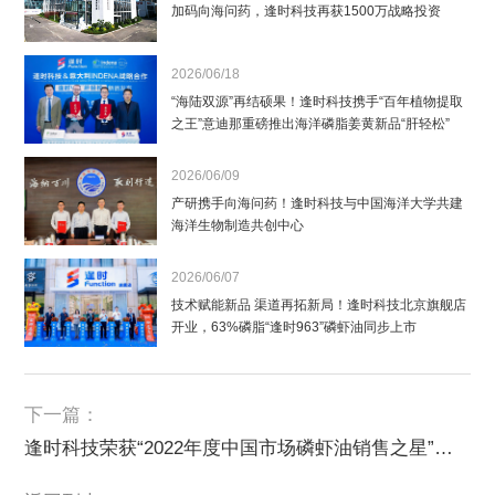
加码向海问药，逢时科技再获1500万战略投资
2026/06/18
“海陆双源”再结硕果！逢时科技携手“百年植物提取
之王”意迪那重磅推出海洋磷脂姜黄新品“肝轻松”
2026/06/09
产研携手向海问药！逢时科技与中国海洋大学共建
海洋生物制造共创中心
2026/06/07
技术赋能新品 渠道再拓新局！逢时科技北京旗舰店
开业，63%磷脂“逢时963”磷虾油同步上市
下一篇：
逢时科技荣获“2022年度中国市场磷虾油销售之星”荣誉称号